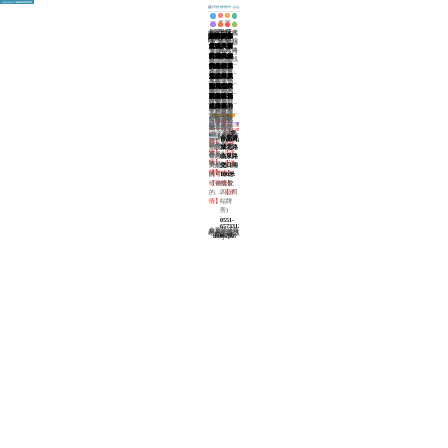
免费咨询电话
0551-65733120
关
医
网
在
白
医
白
来
于
院
站
线
黄山白癜风医院解析青少年患白癜风的原
合肥华研白癜风医院
>
黄山白癜风医院
>
癜
生
癜
院
华
动
首
挂
青少年每
黄山白癜风医院解析孩子有白癜风该怎么
风
介
风
路
研
态
页
号
天都在学
目前来
黄山白癜风医院解析药物治白癜风的弊端
部
绍
常
线
校里为了
看，白癜
药物治疗
黄山白癜风医院讲解白癜风的外部原因是
位
识
学业艰苦
风病发率
是目前常
现在有很
黄山白癜风医院教你成年人患白癜风怎么
奋斗，但
是在持续
见的，也
多疾病会
一般来
肢端型白癜风病发在黄山白癜风医院要怎
他们却想
地升高，
是广为人
威胁到人
说，因为
既然这些
黄山白癜风医院分析怎么预防白癜风遗传
不到自己
小孩子也
知的一种
们的健
白癜风对
年来我们
白癜风是
居然会患
纹身是引起白斑的原因吗
很难幸
治疗方
康，白癜
于病发部
常常看见
一种皮肤
现在很多
上白癜...
免。而对
首页
式，生病
风就是其
下一页
位没有限
白癜风患
共
3
页
疾病，这
人比较热
19
条
【详情】
于儿童白
就要吃药
中之一。
制，因此
者，此病
种皮肤疾
白癜风能治疗吗
衷于纹
门诊
308激光能治疗白癜风吗
癜...
【详
身上出现小白点是怎么回事
这是人
治疗白癜风要花多少钱
白癜风一
只要发病
白癜风的遗传几率有多大
很顽固，
病具有着
(节假日无休息)
合肥蒙
身，却不
8:00~18:00
情】
们...
【详
旦病发
就会带来
治疗难度
一定的遗
城北路
知纹身在
情】
对...
【详
严重影
较大。为
传几率，
临泉路
带给人们
情】
响...
【详
了可以...
只是遗传
交口南
美的同
情】
【详情】
的可能...
100米
时，却也
【详情】
(公交
给被纹者
四公司
的...
【详
站牌
情】
旁)
0551-
65733120
合肥华研白癜风防治所附属中西医结合医院 版权所有
皖ICP备16006368号-1